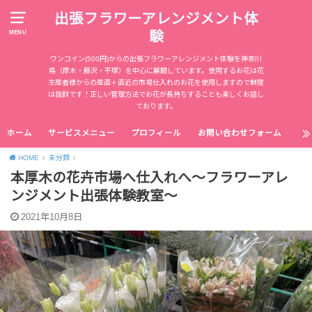
出張フラワーアレンジメント体
験
MENU
ワンコイン(500円)からの出張フラワーアレンジメント体験を神奈川
県（厚木・藤沢・平塚）を中心に展開しています。使用するお花は花
生産者様からの産直＋直近の市場仕入れのお花を使用しますので鮮度
は抜群です！正しい管理方法でお花が長持ちすることも楽しくお話し
ております。
ホーム
サービスメニュー
プロフィール
お問い合わせフォーム
HOME
未分類
本厚木の花卉市場へ仕入れへ～フラワーアレ
ンジメント出張体験教室～
2021年10月8日