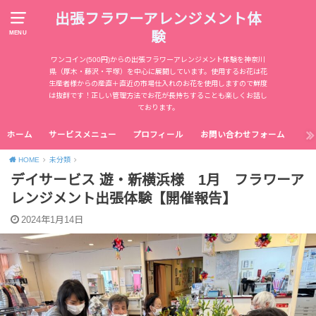
出張フラワーアレンジメント体
験
MENU
ワンコイン(500円)からの出張フラワーアレンジメント体験を神奈川
県（厚木・藤沢・平塚）を中心に展開しています。使用するお花は花
生産者様からの産直＋直近の市場仕入れのお花を使用しますので鮮度
は抜群です！正しい管理方法でお花が長持ちすることも楽しくお話し
ております。
ホーム
サービスメニュー
プロフィール
お問い合わせフォーム
HOME
未分類
デイサービス 遊・新横浜様 1月 フラワーア
レンジメント出張体験【開催報告】
2024年1月14日