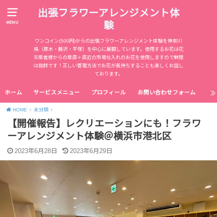
出張フラワーアレンジメント体
験
MENU
ワンコイン(500円)からの出張フラワーアレンジメント体験を神奈川
県（厚木・藤沢・平塚）を中心に展開しています。使用するお花は花
生産者様からの産直＋直近の市場仕入れのお花を使用しますので鮮度
は抜群です！正しい管理方法でお花が長持ちすることも楽しくお話し
ております。
ホーム
サービスメニュー
プロフィール
お問い合わせフォーム
HOME
未分類
【開催報告】レクリエーションにも！フラワ
ーアレンジメント体験＠横浜市港北区
2023年6月28日
2023年6月29日