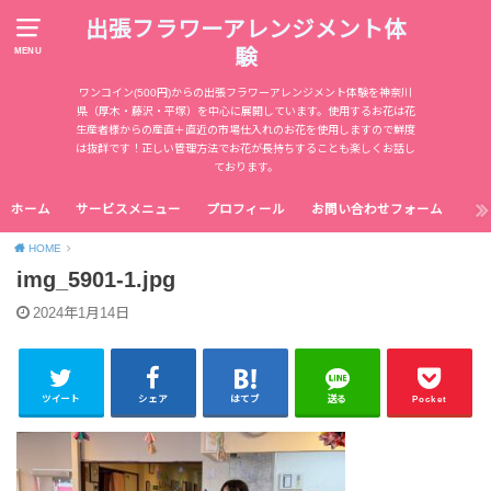
出張フラワーアレンジメント体
験
MENU
ワンコイン(500円)からの出張フラワーアレンジメント体験を神奈川
県（厚木・藤沢・平塚）を中心に展開しています。使用するお花は花
生産者様からの産直＋直近の市場仕入れのお花を使用しますので鮮度
は抜群です！正しい管理方法でお花が長持ちすることも楽しくお話し
ております。
ホーム
サービスメニュー
プロフィール
お問い合わせフォーム
HOME
img_5901-1.jpg
2024年1月14日
ツイート
シェア
はてブ
送る
Pocket