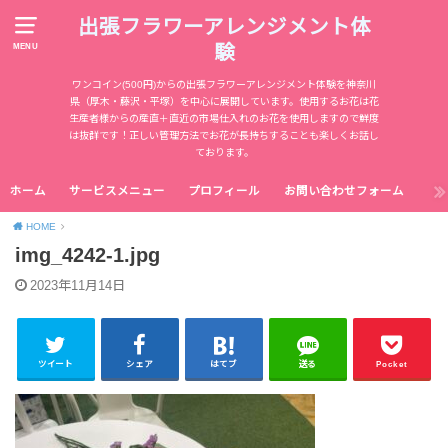
出張フラワーアレンジメント体
験
MENU
ワンコイン(500円)からの出張フラワーアレンジメント体験を神奈川
県（厚木・藤沢・平塚）を中心に展開しています。使用するお花は花
生産者様からの産直＋直近の市場仕入れのお花を使用しますので鮮度
は抜群です！正しい管理方法でお花が長持ちすることも楽しくお話し
ております。
ホーム
サービスメニュー
プロフィール
お問い合わせフォーム
HOME
img_4242-1.jpg
2023年11月14日
ツイート
シェア
はてブ
送る
Pocket