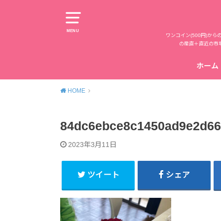
MENU
ワンコイン(500円)
の産直＋直近の市
ホーム
HOME
84dc6ebce8c1450ad9e2d66
2023年3月11日
ツイート
シェア