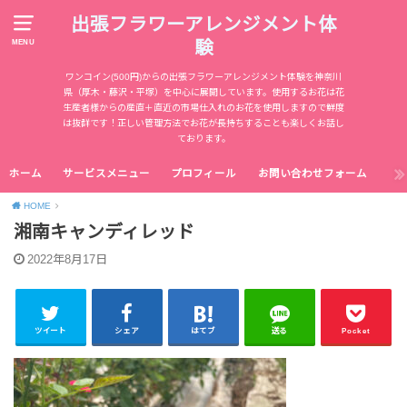
出張フラワーアレンジメント体
験
MENU
ワンコイン(500円)からの出張フラワーアレンジメント体験を神奈川
県（厚木・藤沢・平塚）を中心に展開しています。使用するお花は花
生産者様からの産直＋直近の市場仕入れのお花を使用しますので鮮度
は抜群です！正しい管理方法でお花が長持ちすることも楽しくお話し
ております。
ホーム
サービスメニュー
プロフィール
お問い合わせフォーム
HOME
湘南キャンディレッド
2022年8月17日
ツイート
シェア
はてブ
送る
Pocket